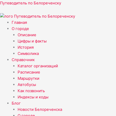
Прокрутка
Перейти
Меню
Путеводитель по Белореченску
вверх
к
содержимому
Главная
О городе
Описание
Цифры и факты
История
Символика
Справочник
Каталог организаций
Расписание
Маршрутки
Автобусы
Как позвонить
Индексы и коды
Блог
Новости Белореченска
О городе