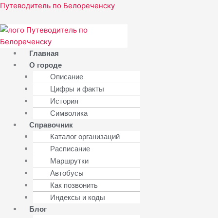
Прокрутка
Перейти
Меню
Путеводитель по Белореченску
вверх
к
содержимому
Главная
О городе
Описание
Цифры и факты
История
Символика
Справочник
Каталог организаций
Расписание
Маршрутки
Автобусы
Как позвонить
Индексы и коды
Блог