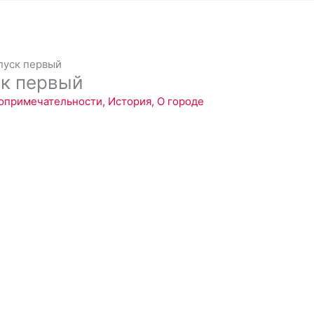
пуск первый
к первый
опримечательности
,
История
,
О городе